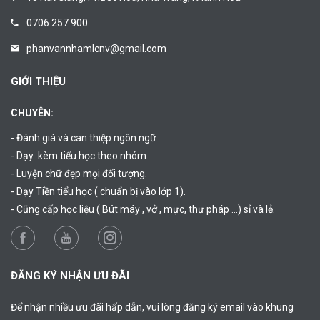
0706 257 900
phanvannhamlcnv@gmail.com
GIỚI THIỆU
CHUYÊN:
- Đánh giá và can thiệp ngôn ngữ
- Dạy kèm tiểu học theo nhóm
- Luyện chữ đẹp mọi đối tượng.
- Dạy Tiền tiểu học ( chuẩn bị vào lớp 1).
- Cũng cấp học liệu ( Bút máy , vở , mực, thư pháp …) sỉ và lẻ.
ĐĂNG KÝ NHẬN ƯU ĐÃI
Để nhận nhiều ưu đãi hấp dẫn, vui lòng đăng ký email vào khung