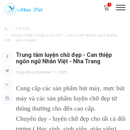
0
Trang chủ
TIN TỨC
TRUNG TÂM LUYỆN CHỮ ĐẸP - CAN THIỆP NGÔN NGỮ NHÂN
Giới thiệu
VIỆT - NHA TRANG
Sản phẩm
Trung tâm luyện chữ đẹp - Can thiệp
ngôn ngữ Nhân Việt - Nha Trang
Khóa học
Ngày đăng November 11, 2025
Thư viện
Liên hệ
Cung cấp các sản phẩm bút máy, mực bút
máy và các sản phẩm luyện chữ đẹp từ
thông thường cho đến cao cấp.
Chuyên dạy - luyện chữ đẹp cho tất cả đối
tượng ( Học sinh, sinh viên, giáo viên).