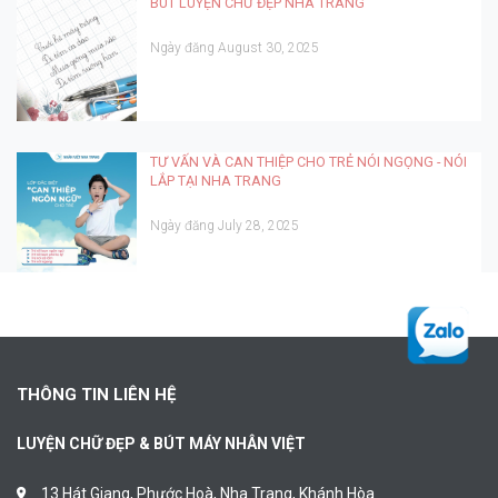
BÚT LUYỆN CHỮ ĐẸP NHA TRANG
Ngày đăng August 30, 2025
TƯ VẤN VÀ CAN THIỆP CHO TRẺ NÓI NGỌNG - NÓI
LẮP TẠI NHA TRANG
Ngày đăng July 28, 2025
THÔNG TIN LIÊN HỆ
LUYỆN CHỮ ĐẸP & BÚT MÁY NHÂN VIỆT
13 Hát Giang, Phước Hoà, Nha Trang, Khánh Hòa